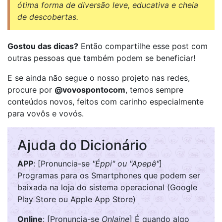
ótima forma de diversão leve, educativa e cheia
de descobertas.
Gostou das dicas?
Então compartilhe esse post com
outras pessoas que também podem se beneficiar!
E se ainda não segue o nosso projeto nas redes,
procure por
@vovospontocom
, temos sempre
conteúdos novos, feitos com carinho especialmente
para vovôs e vovós.
Ajuda do Dicionário
APP
: [Pronuncia-se
"Éppi" ou "Apepê"
]
Programas para os Smartphones que podem ser
baixada na loja do sistema operacional (Google
Play Store ou Apple App Store)
Online
: [Pronuncia-se
Onlaine
] É quando algo